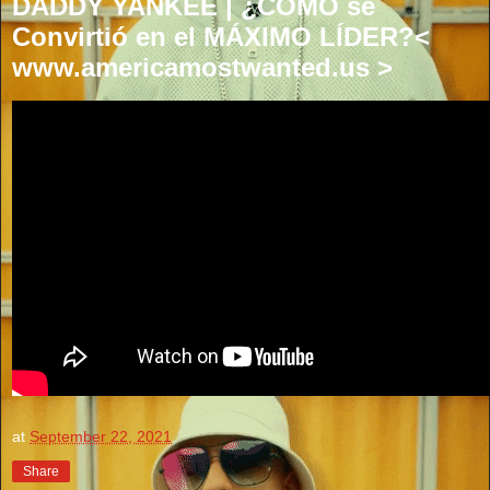
DADDY YANKEE | ¿CÓMO se
Convirtió en el MÁXIMO LÍDER?<
www.americamostwanted.us >
at
September 22, 2021
Share