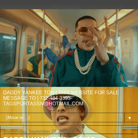
DADDY YANKEE TON ( THIS WEBSITE FOR SALE
MESSAGE TO ) 732-484-3395-
TAGSPORTASSN@HOTMAIL.COM
▼
Wednesday, September 22, 2021